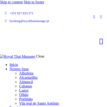
Skip to content
Skip to footer
+351 927 653 571
booking@royalthaimassage.pt
Close
Início
Nossos Spas
Albufeira
Alcantarilha
Almancil
Cabanas
Lagos
Olhão
Portimão
Vila real de Santo António